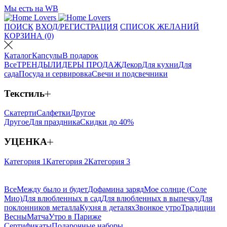
Мы есть на WB
ПОИСК
ВХОД/РЕГИСТРАЦИЯ
СПИСОК ЖЕЛАНИЙ
КОРЗИНА (0)
Каталог
Капсулы
В подарок
Все
ТРЕНДЫ
ЛИДЕРЫ ПРОДАЖ
Декор
Для кухни
Для
сада
Посуда и сервировка
Свечи и подсвечники
Текстиль
Скатерти
Салфетки
Другое
Другое
Для праздника
Скидки до 40%
УЦЕНКА
Категория 1
Категория 2
Категория 3
Все
Между было и будет
Дофамина заряд
Мое солнце (Соле
Мио)
Для влюбленных в сад
Для влюбленных в выпечку
Для
поклонников металла
Кухня в деталях
Звонкое утро
Традиции
Весны
Матча
Утро в Париже
Сертификаты
Подарочные наборы