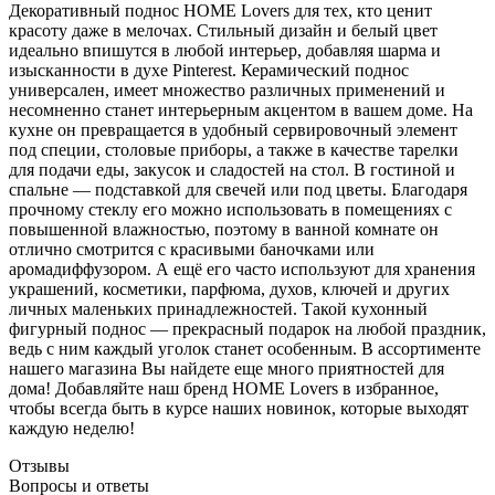
Декоративный поднос HOME Lovers для тех, кто ценит
красоту даже в мелочах. Стильный дизайн и белый цвет
идеально впишутся в любой интерьер, добавляя шарма и
изысканности в духе Pinterest. Керамический поднос
универсален, имеет множество различных применений и
несомненно станет интерьерным акцентом в вашем доме. На
кухне он превращается в удобный сервировочный элемент
под специи, столовые приборы, а также в качестве тарелки
для подачи еды, закусок и сладостей на стол. В гостиной и
спальне — подставкой для свечей или под цветы. Благодаря
прочному стеклу его можно использовать в помещениях с
повышенной влажностью, поэтому в ванной комнате он
отлично смотрится с красивыми баночками или
аромадиффузором. А ещё его часто используют для хранения
украшений, косметики, парфюма, духов, ключей и других
личных маленьких принадлежностей. Такой кухонный
фигурный поднос — прекрасный подарок на любой праздник,
ведь с ним каждый уголок станет особенным. В ассортименте
нашего магазина Вы найдете еще много приятностей для
дома! Добавляйте наш бренд HOME Lovers в избранное,
чтобы всегда быть в курсе наших новинок, которые выходят
каждую неделю!
Отзывы
Вопросы и ответы