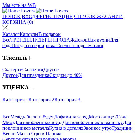
Мы есть на WB
ПОИСК
ВХОД/РЕГИСТРАЦИЯ
СПИСОК ЖЕЛАНИЙ
КОРЗИНА (0)
Каталог
Капсулы
В подарок
Все
ТРЕНДЫ
ЛИДЕРЫ ПРОДАЖ
Декор
Для кухни
Для
сада
Посуда и сервировка
Свечи и подсвечники
Текстиль
Скатерти
Салфетки
Другое
Другое
Для праздника
Скидки до 40%
УЦЕНКА
Категория 1
Категория 2
Категория 3
Все
Между было и будет
Дофамина заряд
Мое солнце (Соле
Мио)
Для влюбленных в сад
Для влюбленных в выпечку
Для
поклонников металла
Кухня в деталях
Звонкое утро
Традиции
Весны
Матча
Утро в Париже
Сертификаты
Подарочные наборы