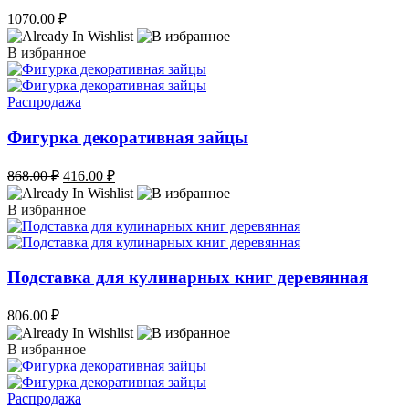
1070.00
₽
В избранное
Распродажа
Фигурка декоративная зайцы
Первоначальная
Текущая
868.00
₽
416.00
₽
цена
цена:
составляла
416.00 ₽.
В избранное
868.00 ₽.
Подставка для кулинарных книг деревянная
806.00
₽
В избранное
Распродажа