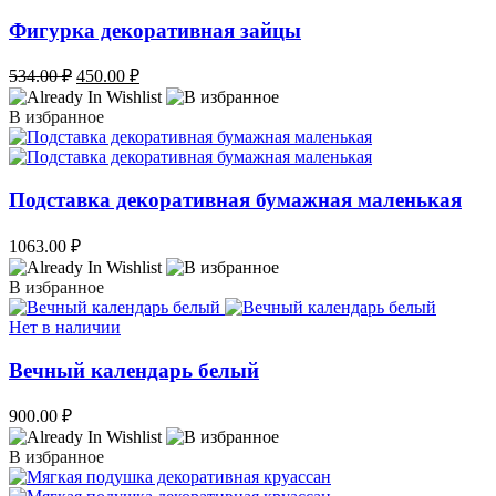
Фигурка декоративная зайцы
Первоначальная
Текущая
534.00
₽
450.00
₽
цена
цена:
составляла
450.00 ₽.
В избранное
534.00 ₽.
Подставка декоративная бумажная маленькая
1063.00
₽
В избранное
Нет в наличии
Вечный календарь белый
900.00
₽
В избранное