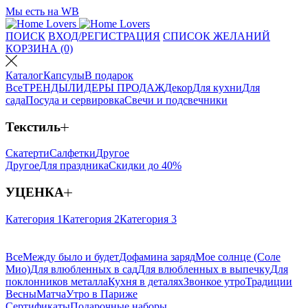
Мы есть на WB
ПОИСК
ВХОД/РЕГИСТРАЦИЯ
СПИСОК ЖЕЛАНИЙ
КОРЗИНА (0)
Каталог
Капсулы
В подарок
Все
ТРЕНДЫ
ЛИДЕРЫ ПРОДАЖ
Декор
Для кухни
Для
сада
Посуда и сервировка
Свечи и подсвечники
Текстиль
Скатерти
Салфетки
Другое
Другое
Для праздника
Скидки до 40%
УЦЕНКА
Категория 1
Категория 2
Категория 3
Все
Между было и будет
Дофамина заряд
Мое солнце (Соле
Мио)
Для влюбленных в сад
Для влюбленных в выпечку
Для
поклонников металла
Кухня в деталях
Звонкое утро
Традиции
Весны
Матча
Утро в Париже
Сертификаты
Подарочные наборы