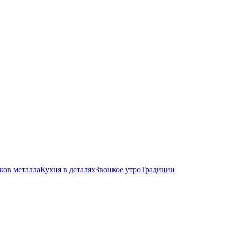
ков металла
Кухня в деталях
Звонкое утро
Традиции