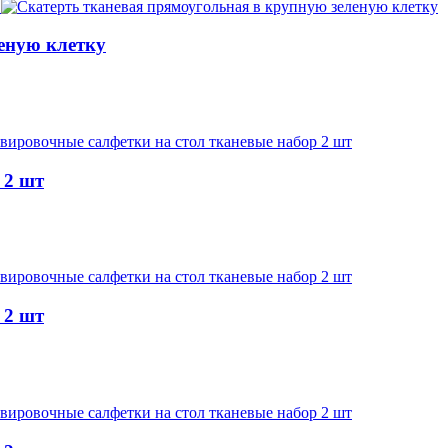
еную клетку
 2 шт
 2 шт