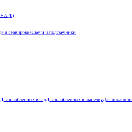
НА (0)
да и сервировка
Свечи и подсвечники
Для влюбленных в сад
Для влюбленных в выпечку
Для поклонни