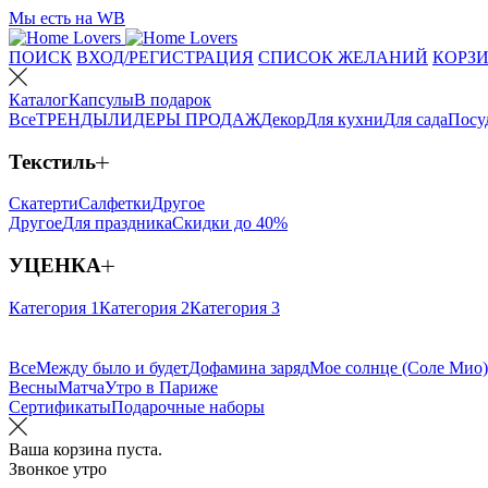
Мы есть на WB
ПОИСК
ВХОД/РЕГИСТРАЦИЯ
СПИСОК ЖЕЛАНИЙ
КОРЗИ
Каталог
Капсулы
В подарок
Все
ТРЕНДЫ
ЛИДЕРЫ ПРОДАЖ
Декор
Для кухни
Для сада
Посу
Текстиль
Скатерти
Салфетки
Другое
Другое
Для праздника
Скидки до 40%
УЦЕНКА
Категория 1
Категория 2
Категория 3
Все
Между было и будет
Дофамина заряд
Мое солнце (Соле Мио)
Весны
Матча
Утро в Париже
Сертификаты
Подарочные наборы
Ваша корзина пуста.
Звонкое утро