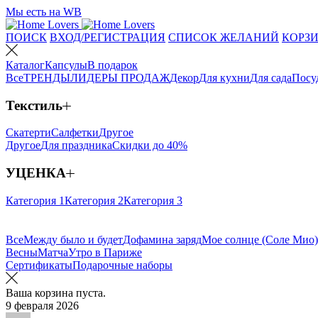
Мы есть на WB
ПОИСК
ВХОД/РЕГИСТРАЦИЯ
СПИСОК ЖЕЛАНИЙ
КОРЗИ
Каталог
Капсулы
В подарок
Все
ТРЕНДЫ
ЛИДЕРЫ ПРОДАЖ
Декор
Для кухни
Для сада
Посу
Текстиль
Скатерти
Салфетки
Другое
Другое
Для праздника
Скидки до 40%
УЦЕНКА
Категория 1
Категория 2
Категория 3
Все
Между было и будет
Дофамина заряд
Мое солнце (Соле Мио)
Весны
Матча
Утро в Париже
Сертификаты
Подарочные наборы
Ваша корзина пуста.
9 февраля 2026