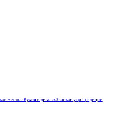
ков металла
Кухня в деталях
Звонкое утро
Традиции