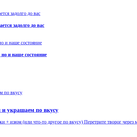
ется задолго до вас
, но и наше состояние
 и украшаем по вкусу
уки + изюм (или что-то другое по вкусу) Перетрите творог через