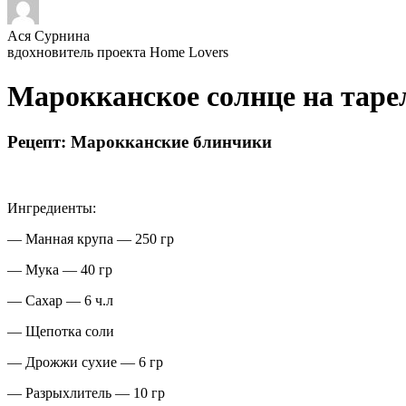
Ася Сурнина
вдохновитель проекта Home Lovers
Марокканское солнце на тар
Рецепт: Марокканские блинчики
Ингредиенты:
— Манная крупа — 250 гр
— Мука — 40 гр
— Сахар — 6 ч.л
— Щепотка соли
— Дрожжи сухие — 6 гр
— Разрыхлитель — 10 гр