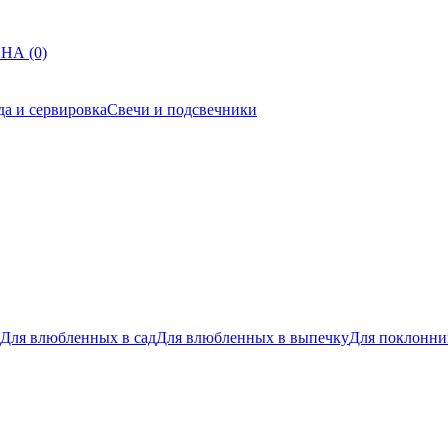
НА (0)
да и сервировка
Свечи и подсвечники
Для влюбленных в сад
Для влюбленных в выпечку
Для поклонни