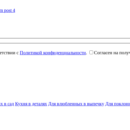
етствии с
Политикой конфиденциальности
.
Согласен на полу
х в сад
Кухня в деталях
Для влюбленных в выпечку
Для поклон