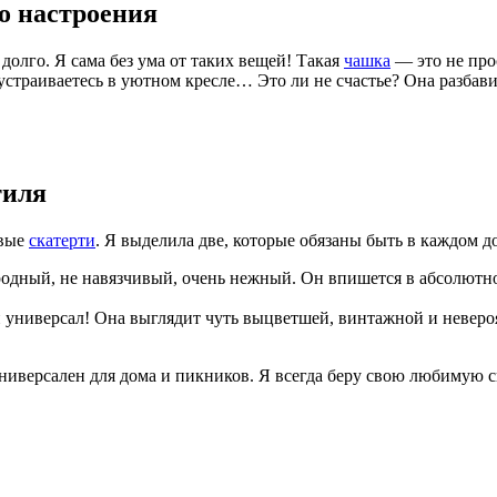
о настроения
долго. Я сама без ума от таких вещей! Такая
чашка
— это не прос
, устраиваетесь в уютном кресле… Это ли не счастье? Она разба
тиля
овые
скатерти
. Я выделила две, которые обязаны быть в каждом д
родный, не навязчивый, очень нежный. Он впишется в абсолютно
универсал! Она выглядит чуть выцветшей, винтажной и невероят
версален для дома и пикников. Я всегда беру свою любимую ск