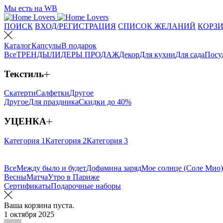
Мы есть на WB
ПОИСК
ВХОД/РЕГИСТРАЦИЯ
СПИСОК ЖЕЛАНИЙ
КОРЗИ
Каталог
Капсулы
В подарок
Все
ТРЕНДЫ
ЛИДЕРЫ ПРОДАЖ
Декор
Для кухни
Для сада
Посу
Текстиль
Скатерти
Салфетки
Другое
Другое
Для праздника
Скидки до 40%
УЦЕНКА
Категория 1
Категория 2
Категория 3
Все
Между было и будет
Дофамина заряд
Мое солнце (Соле Мио)
Весны
Матча
Утро в Париже
Сертификаты
Подарочные наборы
Ваша корзина пуста.
1 октября 2025