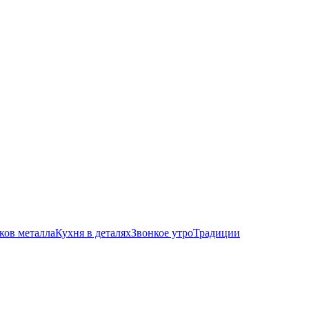
ков металла
Кухня в деталях
Звонкое утро
Традиции