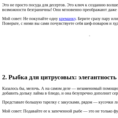
Это не просто посуда для десертов. Это ключ к созданию волш
возможности безграничны! Они мгновенно преображают даже с
Мой совет: Не покупайте одну
креманку
. Берите сразу пару и
Поверьте, с ними вы сами почувствуете себя шеф-поваром и ху
2. Рыбка для цитрусовых: элегантность 
Казалось бы, мелочь. А на самом деле — незаменимый помощн
добавить дольку лайма в блюдо, и она безупречно дополнит се
Представьте большую тарелку с закусками, рядом — кусочки л
Мой совет: Подавайте ее к запеченной рыбе — это не только ф