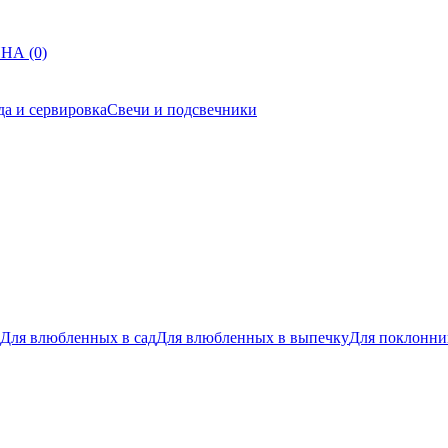
НА (0)
да и сервировка
Свечи и подсвечники
Для влюбленных в сад
Для влюбленных в выпечку
Для поклонни