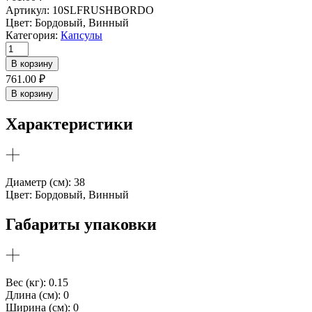
Артикул:
10SLFRUSHBORDO
Цвет:
Бордовый, Винный
Категория:
Капсулы
Количество
товара
В корзину
Бордовые
761.00
₽
салфетки
В корзину
с
рюшами
Характеристики
2
шт
Диаметр (см): 38
Цвет: Бордовый, Винный
Габариты упаковки
Вес (кг): 0.15
Длина (см): 0
Ширина (см): 0