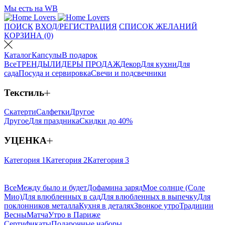
Мы есть на WB
ПОИСК
ВХОД/РЕГИСТРАЦИЯ
СПИСОК ЖЕЛАНИЙ
КОРЗИНА (0)
Каталог
Капсулы
В подарок
Все
ТРЕНДЫ
ЛИДЕРЫ ПРОДАЖ
Декор
Для кухни
Для
сада
Посуда и сервировка
Свечи и подсвечники
Текстиль
Скатерти
Салфетки
Другое
Другое
Для праздника
Скидки до 40%
УЦЕНКА
Категория 1
Категория 2
Категория 3
Все
Между было и будет
Дофамина заряд
Мое солнце (Соле
Мио)
Для влюбленных в сад
Для влюбленных в выпечку
Для
поклонников металла
Кухня в деталях
Звонкое утро
Традиции
Весны
Матча
Утро в Париже
Сертификаты
Подарочные наборы