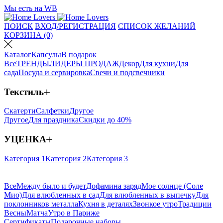
Мы есть на WB
ПОИСК
ВХОД/РЕГИСТРАЦИЯ
СПИСОК ЖЕЛАНИЙ
КОРЗИНА (0)
Каталог
Капсулы
В подарок
Все
ТРЕНДЫ
ЛИДЕРЫ ПРОДАЖ
Декор
Для кухни
Для
сада
Посуда и сервировка
Свечи и подсвечники
Текстиль
Скатерти
Салфетки
Другое
Другое
Для праздника
Скидки до 40%
УЦЕНКА
Категория 1
Категория 2
Категория 3
Все
Между было и будет
Дофамина заряд
Мое солнце (Соле
Мио)
Для влюбленных в сад
Для влюбленных в выпечку
Для
поклонников металла
Кухня в деталях
Звонкое утро
Традиции
Весны
Матча
Утро в Париже
Сертификаты
Подарочные наборы