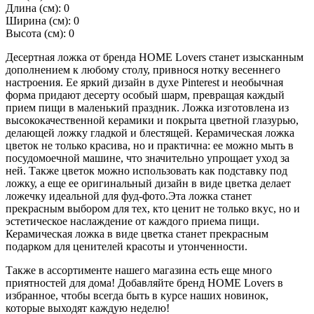
Длина (см): 0
Ширина (см): 0
Высота (см): 0
Десертная ложка от бренда HOME Lovers станет изысканным
дополнением к любому столу, привнося нотку весеннего
настроения. Ее яркий дизайн в духе Pinterest и необычная
форма придают десерту особый шарм, превращая каждый
прием пищи в маленький праздник. Ложка изготовлена из
высококачественной керамики и покрыта цветной глазурью,
делающей ложку гладкой и блестящей. Керамическая ложка
цветок не только красива, но и практична: ее можно мыть в
посудомоечной машине, что значительно упрощает уход за
ней. Также цветок можно использовать как подставку под
ложку, а еще ее оригинальный дизайн в виде цветка делает
ложечку идеальной для фуд-фото.Эта ложка станет
прекрасным выбором для тех, кто ценит не только вкус, но и
эстетическое наслаждение от каждого приема пищи.
Керамическая ложка в виде цветка станет прекрасным
подарком для ценителей красоты и утонченности.
Также в ассортименте нашего магазина есть еще много
приятностей для дома! Добавляйте бренд HOME Lovers в
избранное, чтобы всегда быть в курсе наших новинок,
которые выходят каждую неделю!