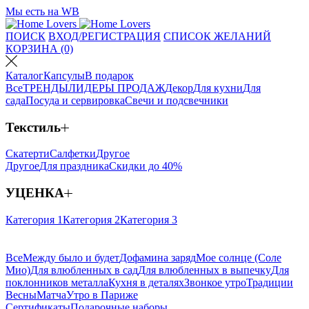
Мы есть на WB
ПОИСК
ВХОД/РЕГИСТРАЦИЯ
СПИСОК ЖЕЛАНИЙ
КОРЗИНА (0)
Каталог
Капсулы
В подарок
Все
ТРЕНДЫ
ЛИДЕРЫ ПРОДАЖ
Декор
Для кухни
Для
сада
Посуда и сервировка
Свечи и подсвечники
Текстиль
Скатерти
Салфетки
Другое
Другое
Для праздника
Скидки до 40%
УЦЕНКА
Категория 1
Категория 2
Категория 3
Все
Между было и будет
Дофамина заряд
Мое солнце (Соле
Мио)
Для влюбленных в сад
Для влюбленных в выпечку
Для
поклонников металла
Кухня в деталях
Звонкое утро
Традиции
Весны
Матча
Утро в Париже
Сертификаты
Подарочные наборы