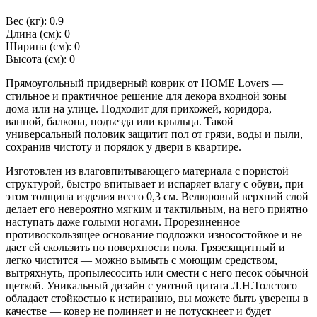
Вес (кг): 0.9
Длина (см): 0
Ширина (см): 0
Высота (см): 0
Прямоугольный придверный коврик от HOME Lovers —
стильное и практичное решение для декора входной зоны
дома или на улице. Подходит для прихожей, коридора,
ванной, балкона, подъезда или крыльца. Такой
универсальный половик защитит пол от грязи, воды и пыли,
сохранив чистоту и порядок у двери в квартире.
Изготовлен из влаговпитывающего материала с пористой
структурой, быстро впитывает и испаряет влагу с обуви, при
этом толщина изделия всего 0,3 см. Велюровый верхний слой
делает его невероятно мягким и тактильным, на него приятно
наступать даже голыми ногами. Прорезиненное
противоскользящее основание подложки износостойкое и не
дает ей скользить по поверхности пола. Грязезащитный и
легко чистится — можно вымыть с моющим средством,
вытряхнуть, пропылесосить или смести с него песок обычной
щеткой. Уникальный дизайн с уютной цитата Л.Н.Толстого
обладает стойкостью к истиранию, вы можете быть уверены в
качестве — ковер не полиняет и не потускнеет и будет