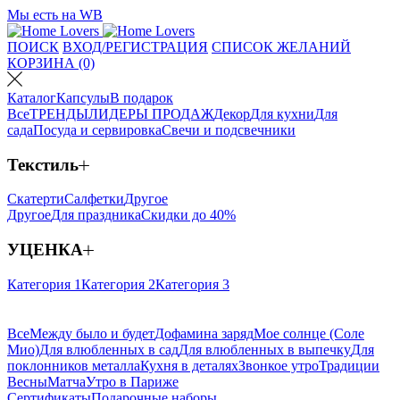
Мы есть на WB
ПОИСК
ВХОД/РЕГИСТРАЦИЯ
СПИСОК ЖЕЛАНИЙ
КОРЗИНА (0)
Каталог
Капсулы
В подарок
Все
ТРЕНДЫ
ЛИДЕРЫ ПРОДАЖ
Декор
Для кухни
Для
сада
Посуда и сервировка
Свечи и подсвечники
Текстиль
Скатерти
Салфетки
Другое
Другое
Для праздника
Скидки до 40%
УЦЕНКА
Категория 1
Категория 2
Категория 3
Все
Между было и будет
Дофамина заряд
Мое солнце (Соле
Мио)
Для влюбленных в сад
Для влюбленных в выпечку
Для
поклонников металла
Кухня в деталях
Звонкое утро
Традиции
Весны
Матча
Утро в Париже
Сертификаты
Подарочные наборы