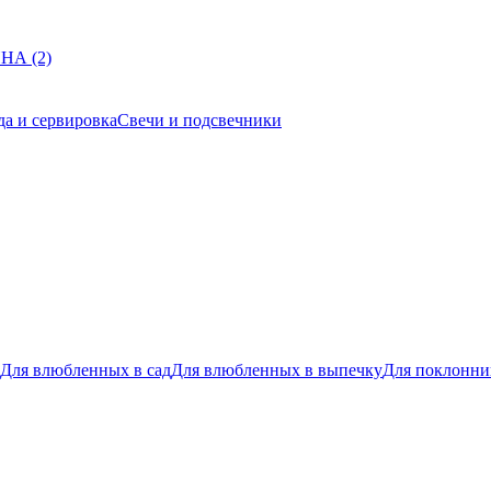
НА (2)
да и сервировка
Свечи и подсвечники
Для влюбленных в сад
Для влюбленных в выпечку
Для поклонни