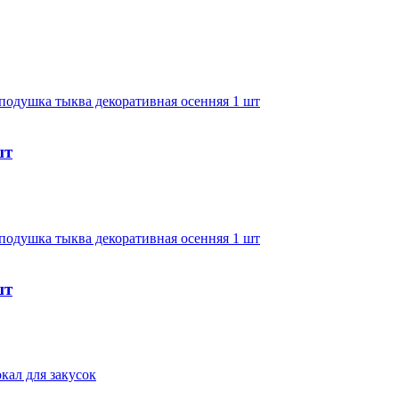
шт
шт