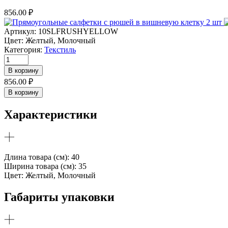
856.00
₽
Артикул:
10SLFRUSHYELLOW
Цвет:
Желтый, Молочный
Категория:
Текстиль
Количество
товара
В корзину
Прямоугольные
856.00
₽
салфетки
В корзину
с
рюшей
Характеристики
в
желтую
клетку
2
шт
Длина товара (см): 40
Ширина товара (см): 35
Цвет: Желтый, Молочный
Габариты упаковки