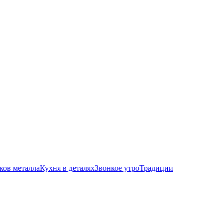
ков металла
Кухня в деталях
Звонкое утро
Традиции