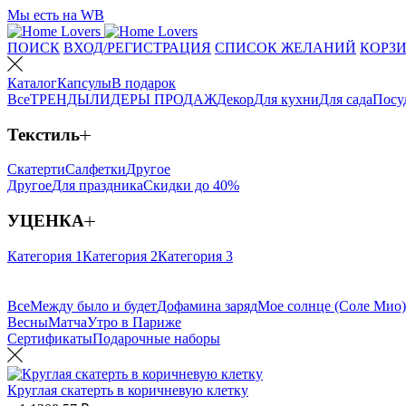
Мы есть на WB
ПОИСК
ВХОД/РЕГИСТРАЦИЯ
СПИСОК ЖЕЛАНИЙ
КОРЗИ
Каталог
Капсулы
В подарок
Все
ТРЕНДЫ
ЛИДЕРЫ ПРОДАЖ
Декор
Для кухни
Для сада
Посу
Текстиль
Скатерти
Салфетки
Другое
Другое
Для праздника
Скидки до 40%
УЦЕНКА
Категория 1
Категория 2
Категория 3
Все
Между было и будет
Дофамина заряд
Мое солнце (Соле Мио)
Весны
Матча
Утро в Париже
Сертификаты
Подарочные наборы
Круглая скатерть в коричневую клетку