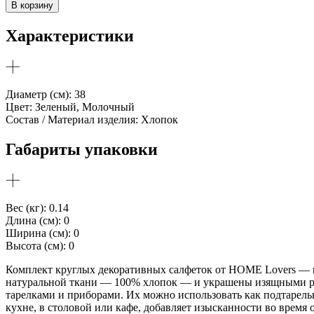
В корзину
на
стол
Характеристики
тканевые
набор
2
шт
Диаметр (см): 38
Цвет: Зеленый, Молочный
Состав / Материал изделия: Хлопок
Габариты упаковки
Вес (кг): 0.14
Длина (см): 0
Ширина (см): 0
Высота (см): 0
Комплект круглых декоративных салфеток от HOME Lovers — и
натуральной ткани — 100% хлопок — и украшены изящными рюш
тарелками и приборами. Их можно использовать как подтарельн
кухне, в столовой или кафе, добавляет изысканности во врем