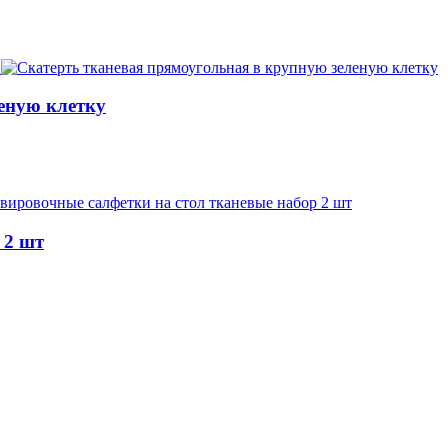
еную клетку
 2 шт