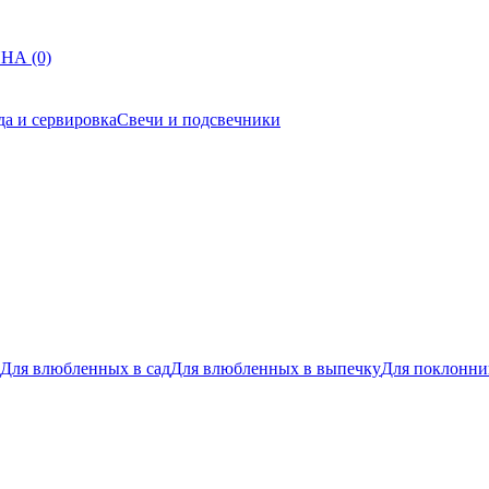
НА (0)
да и сервировка
Свечи и подсвечники
Для влюбленных в сад
Для влюбленных в выпечку
Для поклонни