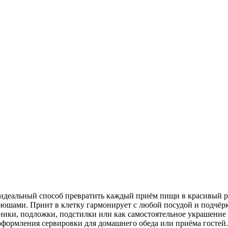
деальный способ превратить каждый приём пищи в красивый рит
ами. Принт в клетку гармонирует с любой посудой и подчёрки
ики, подложки, подстилки или как самостоятельное украшение с
я оформления сервировки для домашнего обеда или приёма госте