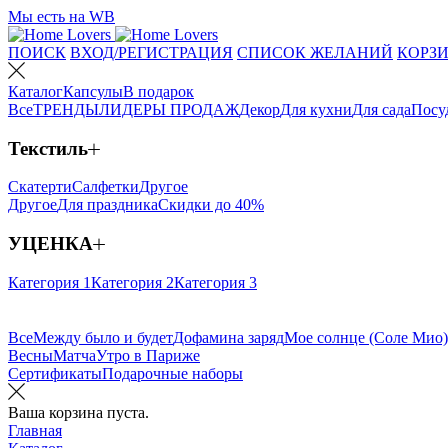
Мы есть на WB
ПОИСК
ВХОД/РЕГИСТРАЦИЯ
СПИСОК ЖЕЛАНИЙ
КОРЗИ
Каталог
Капсулы
В подарок
Все
ТРЕНДЫ
ЛИДЕРЫ ПРОДАЖ
Декор
Для кухни
Для сада
Посу
Текстиль
Скатерти
Салфетки
Другое
Другое
Для праздника
Скидки до 40%
УЦЕНКА
Категория 1
Категория 2
Категория 3
Все
Между было и будет
Дофамина заряд
Мое солнце (Соле Мио)
Весны
Матча
Утро в Париже
Сертификаты
Подарочные наборы
Ваша корзина пуста.
Главная