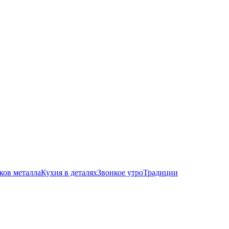
ков металла
Кухня в деталях
Звонкое утро
Традиции