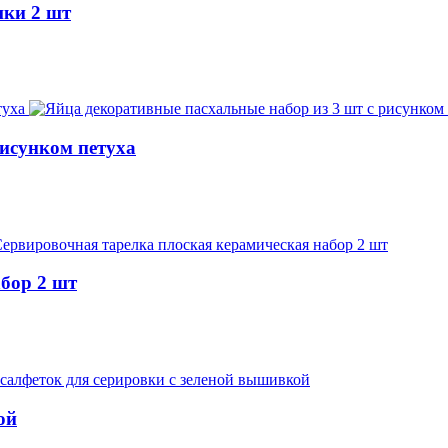
шки 2 шт
рисунком петуха
бор 2 шт
ой