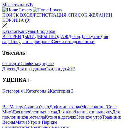
Мы есть на WB
ПОИСК
ВХОД/РЕГИСТРАЦИЯ
СПИСОК ЖЕЛАНИЙ
КОРЗИНА (0)
Каталог
Капсулы
В подарок
Все
ТРЕНДЫ
ЛИДЕРЫ ПРОДАЖ
Декор
Для кухни
Для
сада
Посуда и сервировка
Свечи и подсвечники
Текстиль
Скатерти
Салфетки
Другое
Другое
Для праздника
Скидки до 40%
УЦЕНКА
Категория 1
Категория 2
Категория 3
Все
Между было и будет
Дофамина заряд
Мое солнце (Соле
Мио)
Для влюбленных в сад
Для влюбленных в выпечку
Для
поклонников металла
Кухня в деталях
Звонкое утро
Традиции
Весны
Матча
Утро в Париже
Сертификаты
Подарочные наборы