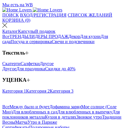
Мы есть на WB
ПОИСК
ВХОД/РЕГИСТРАЦИЯ
СПИСОК ЖЕЛАНИЙ
КОРЗИНА (0)
Каталог
Капсулы
В подарок
Все
ТРЕНДЫ
ЛИДЕРЫ ПРОДАЖ
Декор
Для кухни
Для
сада
Посуда и сервировка
Свечи и подсвечники
Текстиль
Скатерти
Салфетки
Другое
Другое
Для праздника
Скидки до 40%
УЦЕНКА
Категория 1
Категория 2
Категория 3
Все
Между было и будет
Дофамина заряд
Мое солнце (Соле
Мио)
Для влюбленных в сад
Для влюбленных в выпечку
Для
поклонников металла
Кухня в деталях
Звонкое утро
Традиции
Весны
Матча
Утро в Париже
Сертификаты
Подарочные наборы