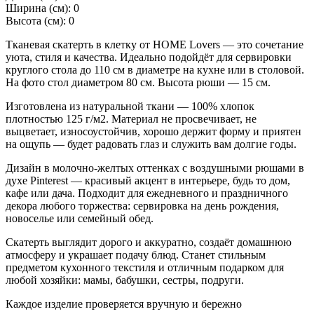
Ширина (см): 0
Высота (см): 0
Тканевая скатерть в клетку от HOME Lovers — это сочетание
уюта, стиля и качества. Идеально подойдёт для сервировки
круглого стола до 110 см в диаметре на кухне или в столовой.
На фото стол диаметром 80 см. Высота рюши — 15 см.
Изготовлена из натуральной ткани — 100% хлопок
плотностью 125 г/м2. Материал не просвечивает, не
выцветает, износоустойчив, хорошо держит форму и приятен
на ощупь — будет радовать глаз и служить вам долгие годы.
Дизайн в молочно-желтых оттенках с воздушными рюшами в
духе Pinterest — красивый акцент в интерьере, будь то дом,
кафе или дача. Подходит для ежедневного и праздничного
декора любого торжества: сервировка на день рождения,
новоселье или семейный обед.
Скатерть выглядит дорого и аккуратно, создаёт домашнюю
атмосферу и украшает подачу блюд. Станет стильным
предметом кухонного текстиля и отличным подарком для
любой хозяйки: мамы, бабушки, сестры, подруги.
Каждое изделие проверяется вручную и бережно