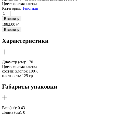
Цвет:
желтая клетка
Категория:
Текстиль
Количество
товара
В корзину
Скатерть
1982.00
₽
тканевая
В корзину
круглая
с
Характеристики
рюшей
в
желтую
клетку
Диаметр (см): 170
Цвет: желтая клетка
состав: хлопок 100%
плотность: 125 гр
Габариты упаковки
Вес (кг): 0.43
Длина (см): 0