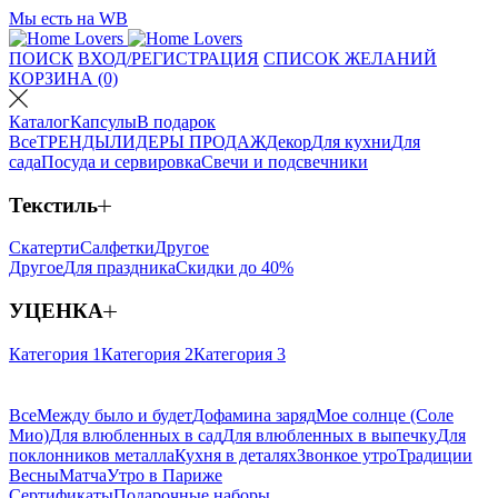
Мы есть на WB
ПОИСК
ВХОД/РЕГИСТРАЦИЯ
СПИСОК ЖЕЛАНИЙ
КОРЗИНА (0)
Каталог
Капсулы
В подарок
Все
ТРЕНДЫ
ЛИДЕРЫ ПРОДАЖ
Декор
Для кухни
Для
сада
Посуда и сервировка
Свечи и подсвечники
Текстиль
Скатерти
Салфетки
Другое
Другое
Для праздника
Скидки до 40%
УЦЕНКА
Категория 1
Категория 2
Категория 3
Все
Между было и будет
Дофамина заряд
Мое солнце (Соле
Мио)
Для влюбленных в сад
Для влюбленных в выпечку
Для
поклонников металла
Кухня в деталях
Звонкое утро
Традиции
Весны
Матча
Утро в Париже
Сертификаты
Подарочные наборы