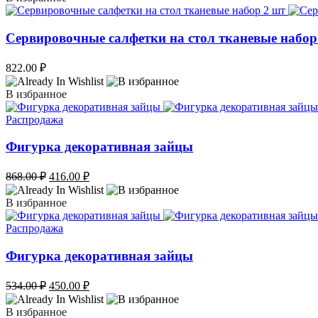
Сервировочные салфетки на стол тканевые набор
822.00
₽
В избранное
Распродажа
Фигурка декоративная зайцы
Первоначальная
Текущая
868.00
₽
416.00
₽
цена
цена:
составляла
416.00 ₽.
В избранное
868.00 ₽.
Распродажа
Фигурка декоративная зайцы
Первоначальная
Текущая
534.00
₽
450.00
₽
цена
цена:
составляла
450.00 ₽.
В избранное