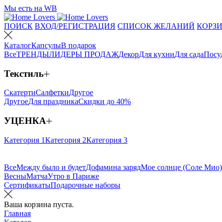
Мы есть на WB
ПОИСК
ВХОД/РЕГИСТРАЦИЯ
СПИСОК ЖЕЛАНИЙ
КОРЗИ
Каталог
Капсулы
В подарок
Все
ТРЕНДЫ
ЛИДЕРЫ ПРОДАЖ
Декор
Для кухни
Для сада
Посу
Текстиль
Скатерти
Салфетки
Другое
Другое
Для праздника
Скидки до 40%
УЦЕНКА
Категория 1
Категория 2
Категория 3
Все
Между было и будет
Дофамина заряд
Мое солнце (Соле Мио)
Весны
Матча
Утро в Париже
Сертификаты
Подарочные наборы
Ваша корзина пуста.
Главная