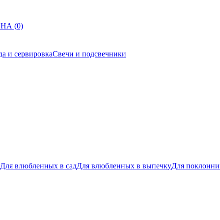
НА (0)
да и сервировка
Свечи и подсвечники
Для влюбленных в сад
Для влюбленных в выпечку
Для поклонни