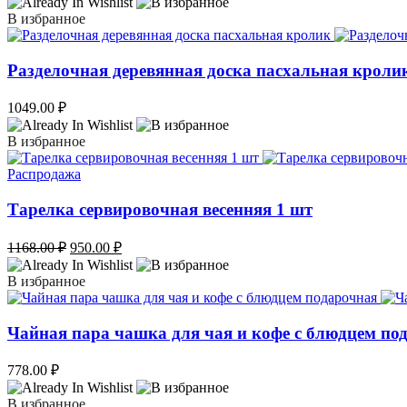
В избранное
Разделочная деревянная доска пасхальная кроли
1049.00
₽
В избранное
Распродажа
Тарелка сервировочная весенняя 1 шт
Первоначальная
Текущая
1168.00
₽
950.00
₽
цена
цена:
составляла
950.00 ₽.
В избранное
1168.00 ₽.
Чайная пара чашка для чая и кофе с блюдцем по
778.00
₽
В избранное