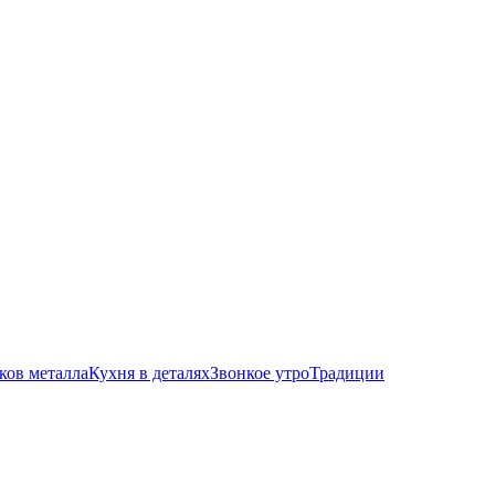
ков металла
Кухня в деталях
Звонкое утро
Традиции