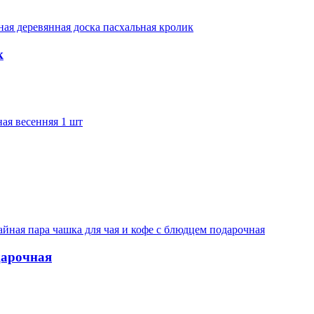
к
дарочная