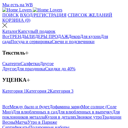
Мы есть на WB
ПОИСК
ВХОД/РЕГИСТРАЦИЯ
СПИСОК ЖЕЛАНИЙ
КОРЗИНА (0)
Каталог
Капсулы
В подарок
Все
ТРЕНДЫ
ЛИДЕРЫ ПРОДАЖ
Декор
Для кухни
Для
сада
Посуда и сервировка
Свечи и подсвечники
Текстиль
Скатерти
Салфетки
Другое
Другое
Для праздника
Скидки до 40%
УЦЕНКА
Категория 1
Категория 2
Категория 3
Все
Между было и будет
Дофамина заряд
Мое солнце (Соле
Мио)
Для влюбленных в сад
Для влюбленных в выпечку
Для
поклонников металла
Кухня в деталях
Звонкое утро
Традиции
Весны
Матча
Утро в Париже
Сертификаты
Подарочные наборы