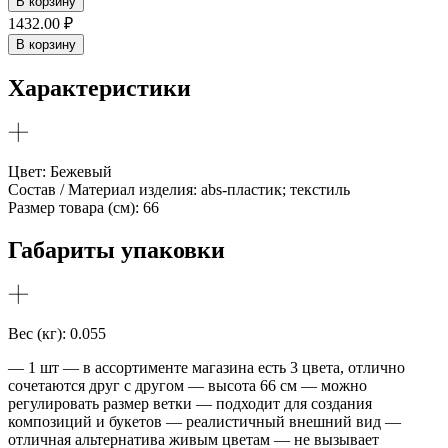
В корзину
Ветка
1432.00
₽
гортензии
В корзину
с
белыми
Характеристики
цветами
1
шт
Цвет: Бежевый
Состав / Материал изделия: abs-пластик; текстиль
Размер товара (см): 66
Габариты упаковки
Вес (кг): 0.055
— 1 шт — в ассортименте магазина есть 3 цвета, отлично
сочетаются друг с другом — высота 66 см — можно
регулировать размер ветки — подходит для создания
композиций и букетов — реалистичный внешний вид —
отличная альтернатива живым цветам — не вызывает